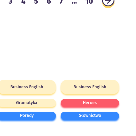
2
3
4
5
6
7
…
10
Business English
Business English
Gramatyka
Heroes
Porady
Słownictwo