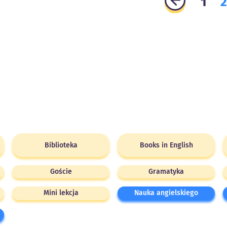
1
Biblioteka
Books in English
Goście
Gramatyka
Mini lekcja
Nauka angielskiego