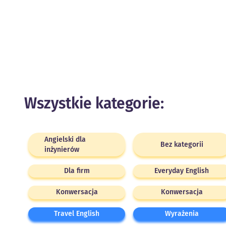
Wszystkie kategorie:
Angielski dla
Bez kategorii
inżynierów
Dla firm
Everyday English
Konwersacja
Konwersacja
Travel English
Wyrażenia