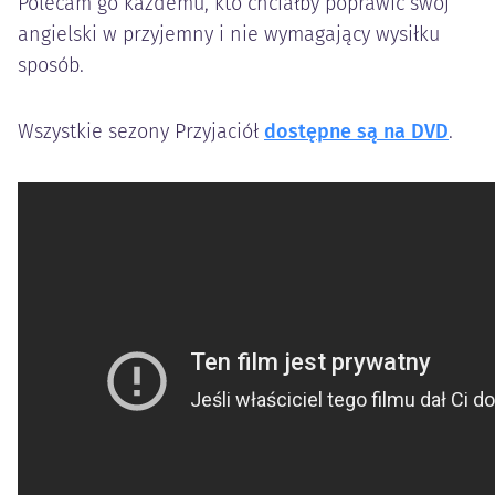
Polecam go każdemu, kto chciałby poprawić swój
angielski w przyjemny i nie wymagający wysiłku
sposób.
Wszystkie sezony Przyjaciół
dostępne są na DVD
.