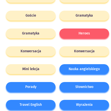
Goście
Gramatyka
Gramatyka
Heroes
Konwersacja
Konwersacja
Mini lekcja
Nauka angielskiego
Porady
Słownictwo
Travel English
Wyrażenia