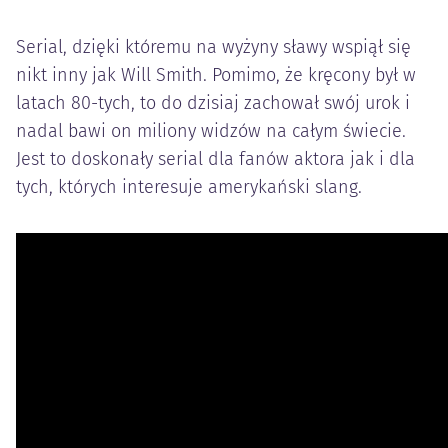
Serial, dzięki któremu na wyżyny sławy wspiął się
nikt inny jak Will Smith. Pomimo, że kręcony był w
latach 80-tych, to do dzisiaj zachował swój urok i
nadal bawi on miliony widzów na całym świecie.
Jest to doskonały serial dla fanów aktora jak i dla
tych, których interesuje amerykański slang.