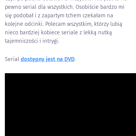
pewno serial dla wszystkich. Osobiście bardzo mi
się podobał i z zapartym tchem czekałam na
kolejne odcinki. Polecam wszystkim, którzy lubią
nieco bardziej kobiece seriale z lekką nutką
tajemniczości i intrygi.
Serial
dostępny jest na DVD
.