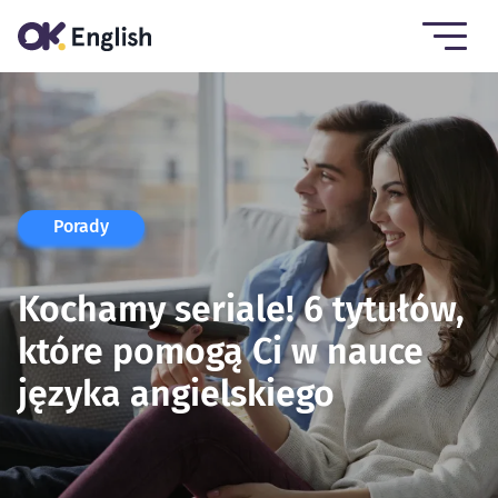
Porady
Kochamy seriale! 6 tytułów,
które pomogą Ci w nauce
języka angielskiego