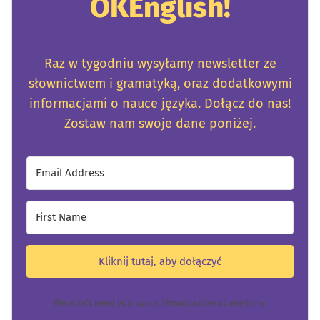
OKEnglish!
Raz w tygodniu wysyłamy newsletter ze
słownictwem i gramatyką, oraz dodatkowymi
informacjami o nauce języka. Dołącz do nas!
Zostaw nam swoje dane poniżej.
Kliknij tutaj, aby dołączyć
We won't send you spam. Unsubscribe at any time.