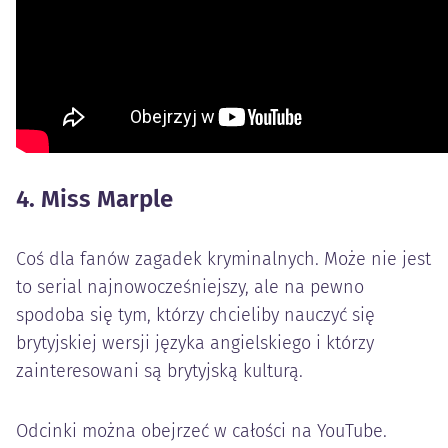
4. Miss Marple
Coś dla fanów zagadek kryminalnych. Może nie jest
to serial najnowocześniejszy, ale na pewno
spodoba się tym, którzy chcieliby nauczyć się
brytyjskiej wersji języka angielskiego i którzy
zainteresowani są brytyjską kulturą.
Odcinki można obejrzeć w całości na YouTube.