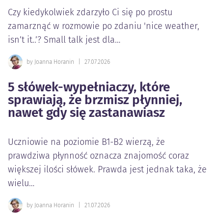
Czy kiedykolwiek zdarzyło Ci się po prostu
zamarznąć w rozmowie po zdaniu 'nice weather,
isn’t it..’? Small talk jest dla…
by Joanna Horanin
|
27.07.2026
5 słówek-wypełniaczy, które
sprawiają, że brzmisz płynniej,
nawet gdy się zastanawiasz
Uczniowie na poziomie B1-B2 wierzą, że
prawdziwa płynność oznacza znajomość coraz
większej ilości słówek. Prawda jest jednak taka, że
wielu…
by Joanna Horanin
|
21.07.2026