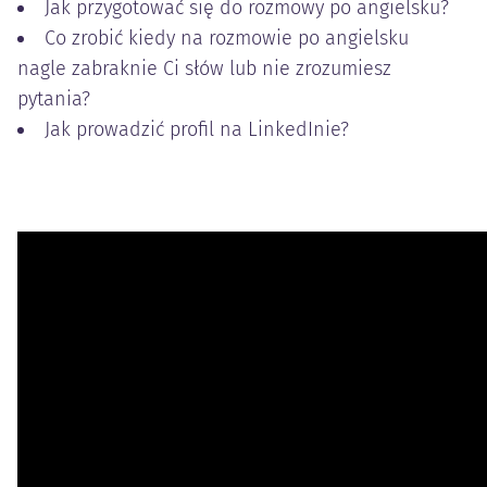
Jak przygotować się do rozmowy po angielsku?
Co zrobić kiedy na rozmowie po angielsku
nagle zabraknie Ci słów lub nie zrozumiesz
pytania?
Jak prowadzić profil na LinkedInie?