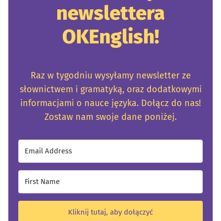
newslettera
OKEnglish!
Raz w tygodniu wysyłamy newsletter ze
słownictwem i gramatyką, oraz dodatkowymi
informacjami o nauce języka. Dołącz do nas!
Zostaw nam swoje dane poniżej.
Kliknij tutaj, aby dołączyć