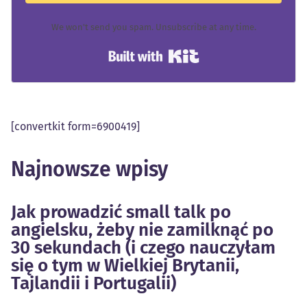
We won't send you spam. Unsubscribe at any time.
Built with Kit
[convertkit form=6900419]
Najnowsze wpisy
Jak prowadzić small talk po
angielsku, żeby nie zamilknąć po
30 sekundach (i czego nauczyłam
się o tym w Wielkiej Brytanii,
Tajlandii i Portugalii)