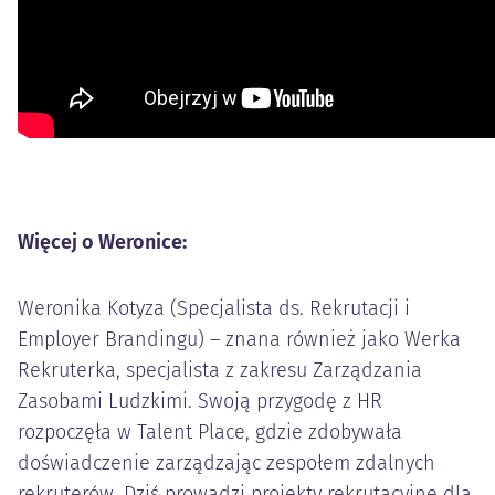
Więcej o Weronice:
Weronika Kotyza (Specjalista ds. Rekrutacji i
Employer Brandingu) – znana również jako Werka
Rekruterka, specjalista z zakresu Zarządzania
Zasobami Ludzkimi. Swoją przygodę z HR
rozpoczęła w Talent Place, gdzie zdobywała
doświadczenie zarządzając zespołem zdalnych
rekruterów. Dziś prowadzi projekty rekrutacyjne dla