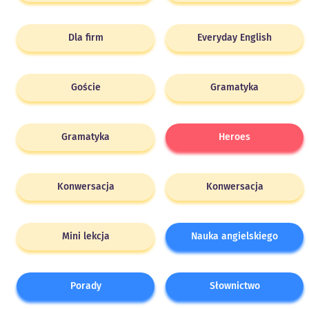
Dla firm
Everyday English
Goście
Gramatyka
Gramatyka
Heroes
Konwersacja
Konwersacja
Mini lekcja
Nauka angielskiego
Porady
Słownictwo