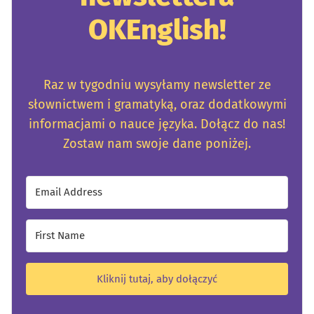
OKEnglish!
Raz w tygodniu wysyłamy newsletter ze
słownictwem i gramatyką, oraz dodatkowymi
informacjami o nauce języka. Dołącz do nas!
Zostaw nam swoje dane poniżej.
Kliknij tutaj, aby dołączyć