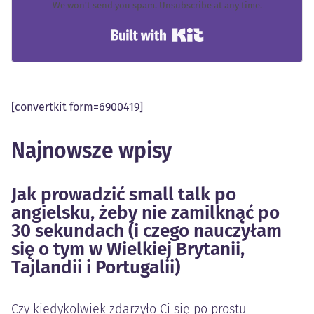
We won't send you spam. Unsubscribe at any time.
Built with Kit
[convertkit form=6900419]
Najnowsze wpisy
Jak prowadzić small talk po
angielsku, żeby nie zamilknąć po
30 sekundach (i czego nauczyłam
się o tym w Wielkiej Brytanii,
Tajlandii i Portugalii)
Czy kiedykolwiek zdarzyło Ci się po prostu