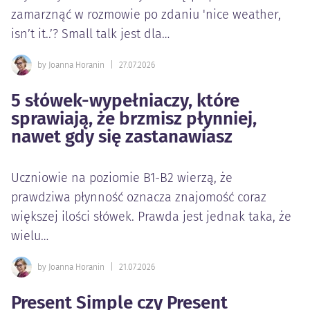
zamarznąć w rozmowie po zdaniu 'nice weather,
isn’t it..’? Small talk jest dla…
by Joanna Horanin
|
27.07.2026
5 słówek-wypełniaczy, które
sprawiają, że brzmisz płynniej,
nawet gdy się zastanawiasz
Uczniowie na poziomie B1-B2 wierzą, że
prawdziwa płynność oznacza znajomość coraz
większej ilości słówek. Prawda jest jednak taka, że
wielu…
by Joanna Horanin
|
21.07.2026
Present Simple czy Present