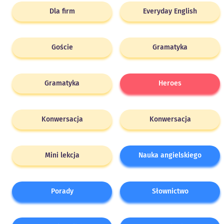
Dla firm
Everyday English
Goście
Gramatyka
Gramatyka
Heroes
Konwersacja
Konwersacja
Mini lekcja
Nauka angielskiego
Porady
Słownictwo