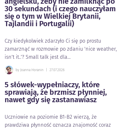
angielsku, żeby nie zamilknąć po
30 sekundach (i czego nauczyłam
się o tym w Wielkiej Brytanii,
Tajlandii i Portugalii)
Czy kiedykolwiek zdarzyło Ci się po prostu
zamarznąć w rozmowie po zdaniu 'nice weather,
isn’t it..’? Small talk jest dla…
by Joanna Horanin
|
27.07.2026
5 słówek-wypełniaczy, które
sprawiają, że brzmisz płynniej,
nawet gdy się zastanawiasz
Uczniowie na poziomie B1-B2 wierzą, że
prawdziwa płynność oznacza znajomość coraz