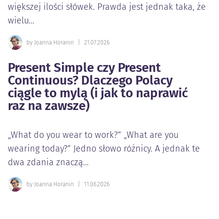
większej ilości słówek. Prawda jest jednak taka, że
wielu…
by Joanna Horanin
|
21.07.2026
Present Simple czy Present
Continuous? Dlaczego Polacy
ciągle to mylą (i jak to naprawić
raz na zawsze)
„What do you wear to work?” „What are you
wearing today?” Jedno słowo różnicy. A jednak te
dwa zdania znaczą…
by Joanna Horanin
|
11.06.2026