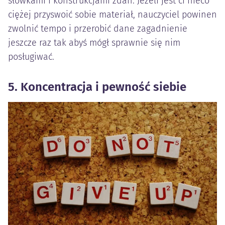
słówkami i konstrukcjami zdań. Jeżeli jest ci nieco
ciężej przyswoić sobie materiał, nauczyciel powinen
zwolnić tempo i przerobić dane zagadnienie
jeszcze raz tak abyś mógł sprawnie się nim
posługiwać.
5. Koncentracja i pewność siebie