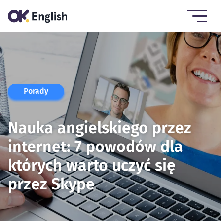
Porady
Nauka angielskiego przez
internet: 7 powodów dla
których warto uczyć się
przez Skype