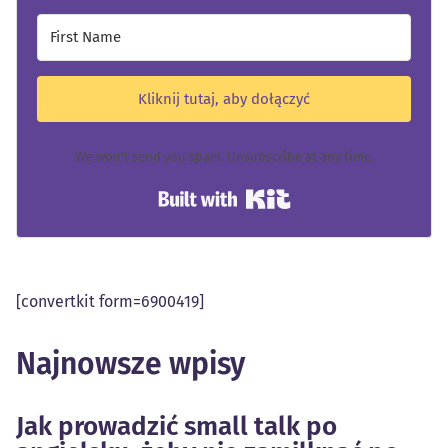
Kliknij tutaj, aby dołączyć
We won't send you spam. Unsubscribe at any time.
Built with Kit
[convertkit form=6900419]
Najnowsze wpisy
Jak prowadzić small talk po