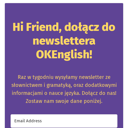
Hi Friend, dołącz do
newslettera
OKEnglish!
Raz w tygodniu wysyłamy newsletter ze
słownictwem i gramatyką, oraz dodatkowymi
informacjami o nauce języka. Dołącz do nas!
Zostaw nam swoje dane poniżej.