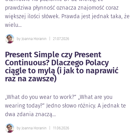
prawdziwa płynność oznacza znajomość coraz
większej ilości słówek. Prawda jest jednak taka, że
wielu…
by Joanna Horanin
|
21.07.2026
Present Simple czy Present
Continuous? Dlaczego Polacy
ciągle to mylą (i jak to naprawić
raz na zawsze)
„What do you wear to work?” „What are you
wearing today?” Jedno słowo różnicy. A jednak te
dwa zdania znaczą…
by Joanna Horanin
|
11.06.2026