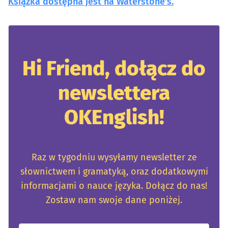
Książka dostępna jest na Waterstone’s.
Hi Friend, dołącz do
newslettera
OKEnglish!
Raz w tygodniu wysyłamy newsletter ze
słownictwem i gramatyką, oraz dodatkowymi
informacjami o nauce języka. Dołącz do nas!
Zostaw nam swoje dane poniżej.