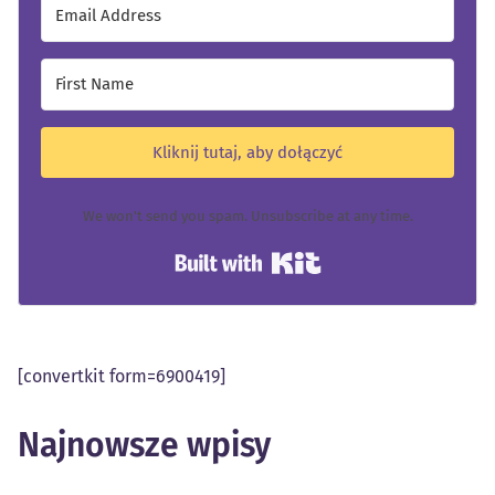
Kliknij tutaj, aby dołączyć
We won't send you spam. Unsubscribe at any time.
Built with Kit
[convertkit form=6900419]
Najnowsze wpisy