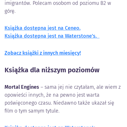
imigrantów. Polecam osobom od poziomu B2 w
górę.
Książka dostępna jest
na
Ceneo.
Książka dostępna jest na Waterstone’s.
Zobacz książki z
innych
miesięcy!
Książka dla niższym poziomów
Mortal Engines
– sama jej nie czytałam, ale wiem z
opowieści innych, że na pewno jest warta
poświęconego czasu. Niedawno także ukazał się
film o tym samym tytule.