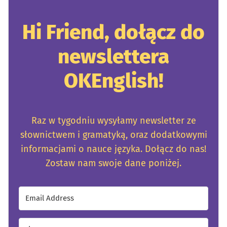
Hi Friend, dołącz do
newslettera
OKEnglish!
Raz w tygodniu wysyłamy newsletter ze
słownictwem i gramatyką, oraz dodatkowymi
informacjami o nauce języka. Dołącz do nas!
Zostaw nam swoje dane poniżej.