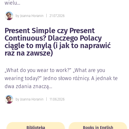
wielu…
by Joanna Horanin
|
21.07.2026
Present Simple czy Present
Continuous? Dlaczego Polacy
ciągle to mylą (i jak to naprawić
raz na zawsze)
„What do you wear to work?” „What are you
wearing today?” Jedno słowo różnicy. A jednak te
dwa zdania znaczą…
by Joanna Horanin
|
11.06.2026
Biblioteka
Books in English