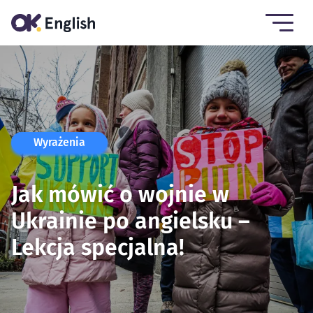
Wyrażenia
Jak mówić o wojnie w
Ukrainie po angielsku –
Lekcja specjalna!