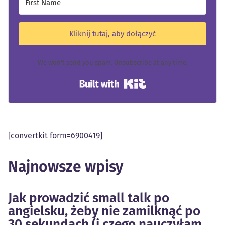
Kliknij tutaj, aby dołączyć
We won't send you spam. Unsubscribe at any time.
Built with Kit
[convertkit form=6900419]
Najnowsze wpisy
Jak prowadzić small talk po
angielsku, żeby nie zamilknąć po
30 sekundach (i czego nauczyłam