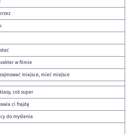
z
przez
u
stać
rakter w filmie
, zajmować miejsce, mieć miejsce
klasy, coś super
rawia ci frajdę
cy do myślenia