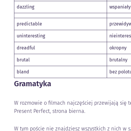
dazzling
wspaniały
predictable
przewidy
uninteresting
nieintere
dreadful
okropny
brutal
brutalny
bland
bez polot
Gramatyka
W rozmowie o filmach najczęściej przewijają się t
Present Perfect, strona bierna.
W tym poście nie znajdziesz wszystkich z nich w s