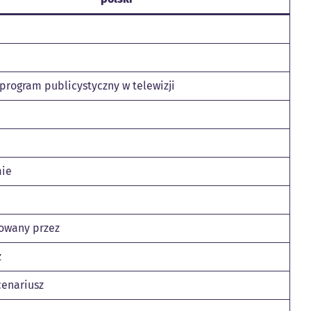
 program publicystyczny w telewizji
mie
owany przez
z
cenariusz