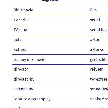
film/movie
film
TV series
serial
TV show
serial lub
actor
aktor
actress
aktorka
to play in a movie
grać w fil
director
reżyser
directed by
wyreżyser
screenplay
scenarius
to write a screenplay
napisać s