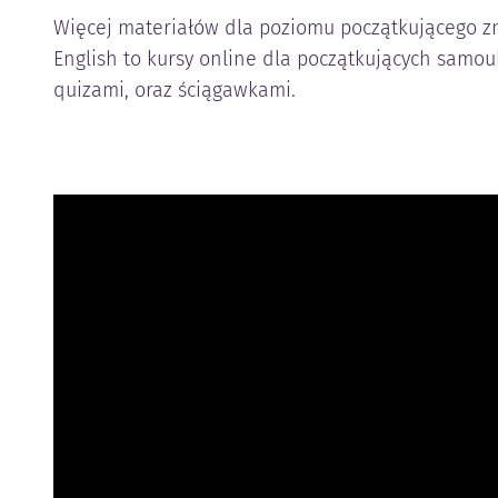
Więcej materiałów dla poziomu początkującego zna
English to kursy online dla początkujących samou
quizami, oraz ściągawkami.