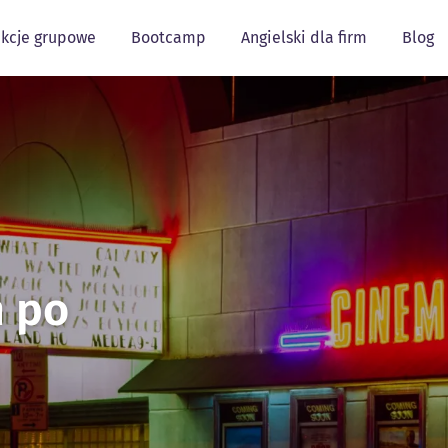
kcje grupowe
Bootcamp
Angielski dla firm
Blog
h po