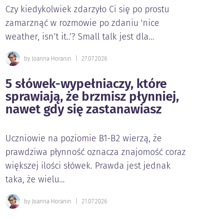
Czy kiedykolwiek zdarzyło Ci się po prostu
zamarznąć w rozmowie po zdaniu 'nice
weather, isn’t it..’? Small talk jest dla…
by Joanna Horanin
|
27.07.2026
5 słówek-wypełniaczy, które
sprawiają, że brzmisz płynniej,
nawet gdy się zastanawiasz
Uczniowie na poziomie B1-B2 wierzą, że
prawdziwa płynność oznacza znajomość coraz
większej ilości słówek. Prawda jest jednak
taka, że wielu…
by Joanna Horanin
|
21.07.2026