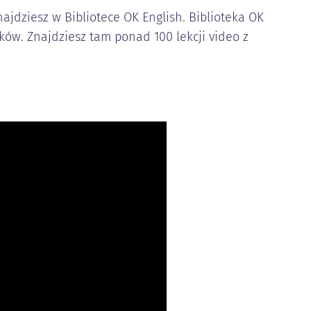
jdziesz w Bibliotece OK English. Biblioteka OK
ków. Znajdziesz tam ponad 100 lekcji video z