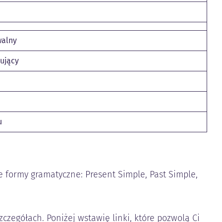
walny
sujący
u
e formy gramatyczne: Present Simple, Past Simple,
zczegółach. Poniżej wstawię linki, które pozwolą Ci