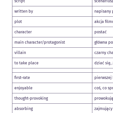
script
scenarius
written by
napisany 
plot
akcja film
character
postać
main character/protagonist
główna po
villain
czarny cha
to take place
dziać się
first-rate
pierwszej 
enjoyable
coś, co sp
thought-provoking
prowokują
absorbing
zajmujący