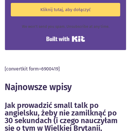
Kliknij tutaj, aby dołączyć
We won't send you spam. Unsubscribe at any time.
Built with Kit
[convertkit form=6900419]
Najnowsze wpisy
Jak prowadzić small talk po
angielsku, żeby nie zamilknąć po
30 sekundach (i czego nauczyłam
się o tym w Wielkiej Brytanii,