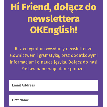
Hi Friend, dołącz do
newslettera
OKEnglish!
Raz w tygodniu wysyłamy newsletter ze
słownictwem i gramatyką, oraz dodatkowymi
informacjami o nauce języka. Dołącz do nas!
Zostaw nam swoje dane poniżej.