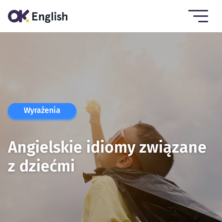
Wyrażenia
Angielskie idiomy związane
z dziećmi