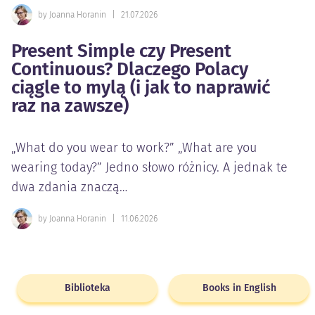
by Joanna Horanin
|
21.07.2026
Present Simple czy Present
Continuous? Dlaczego Polacy
ciągle to mylą (i jak to naprawić
raz na zawsze)
„What do you wear to work?” „What are you
wearing today?” Jedno słowo różnicy. A jednak te
dwa zdania znaczą…
by Joanna Horanin
|
11.06.2026
Biblioteka
Books in English