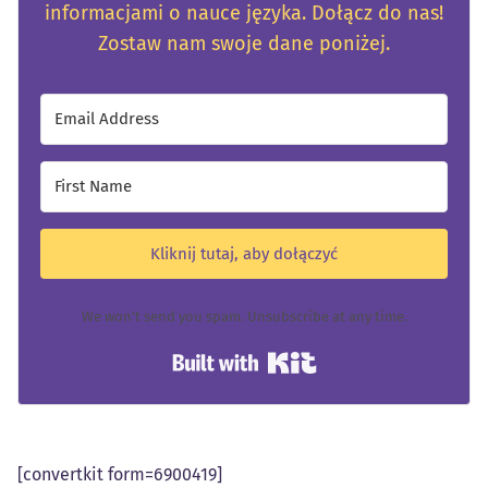
informacjami o nauce języka. Dołącz do nas!
Zostaw nam swoje dane poniżej.
Kliknij tutaj, aby dołączyć
We won't send you spam. Unsubscribe at any time.
Built with Kit
[convertkit form=6900419]