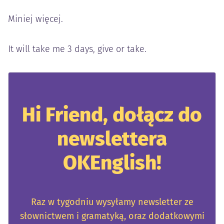
Miniej więcej.
It will take me 3 days, give or take.
Hi Friend, dołącz do
newslettera
OKEnglish!
Raz w tygodniu wysyłamy newsletter ze
słownictwem i gramatyką, oraz dodatkowymi