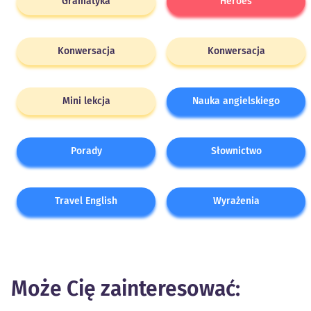
Gramatyka
Heroes
Konwersacja
Konwersacja
Mini lekcja
Nauka angielskiego
Porady
Słownictwo
Travel English
Wyrażenia
Może Cię zainteresować: