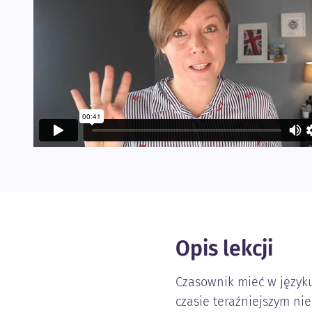
Opis lekcji
Czasownik mieć w język
czasie teraźniejszym nie