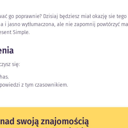
ać go poprawnie? Dzisiaj będziesz miał okazję sie tego 
a i jasno wytłumaczona, ale nie zapomnij powtórzyć mate
esent Simple.
enia
czysz się:
has.
powiedzi z tym czasownikiem.
 nad swoją znajomością