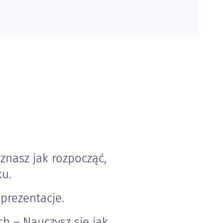
znasz jak rozpocząć,
ku.
prezentacje.
h – Nauczysz się jak