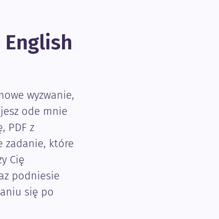
 English
rmowe wyzwanie,
ujesz ode mnie
, PDF z
e zadanie, które
y Cię
az podniesie
aniu się po