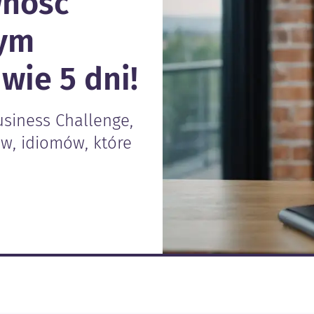
wność
wym
wie 5 dni!
siness Challenge,
w, idiomów, które