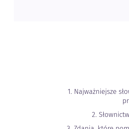
1. Najważniejsze sł
pr
2. Słownict
3. Zdania, które po