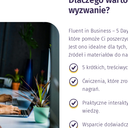
Dlaczego warto 
wyzwanie?
Fluent in Business – 5 Da
które pomoże Ci poszerzyć
Jest ono idealne dla tych
źródeł i materiałów do na
5 krótkich, treściwy
Ćwiczenia, które zr
nagrań.
Praktyczne interak
wiedzę.
Wsparcie doświadczo