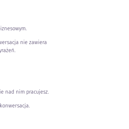
 biznesowym.
wersacja nie zawiera
yrażeń.
ie nad nim pracujesz.
 konwersacja.