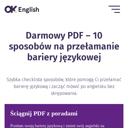
Darmowy PDF – 10
sposobów na przełamanie
bariery językowej
Szybka checklista sposobów, które pomogą Ci przełamać
barierę językową i zacząć mówić po angielsku bez
skrępowania.
Ściągnij PDF z poradami
Przełam swoją barierę językową i zmień swój angielski na