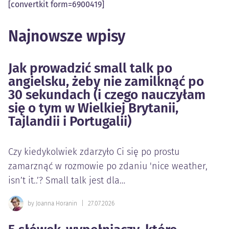
[convertkit form=6900419]
Najnowsze wpisy
Jak prowadzić small talk po
angielsku, żeby nie zamilknąć po
30 sekundach (i czego nauczyłam
się o tym w Wielkiej Brytanii,
Tajlandii i Portugalii)
Czy kiedykolwiek zdarzyło Ci się po prostu
zamarznąć w rozmowie po zdaniu 'nice weather,
isn’t it..’? Small talk jest dla…
by Joanna Horanin
|
27.07.2026