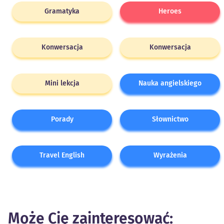
Gramatyka
Heroes
Konwersacja
Konwersacja
Mini lekcja
Nauka angielskiego
Porady
Słownictwo
Travel English
Wyrażenia
Może Cię zainteresować: