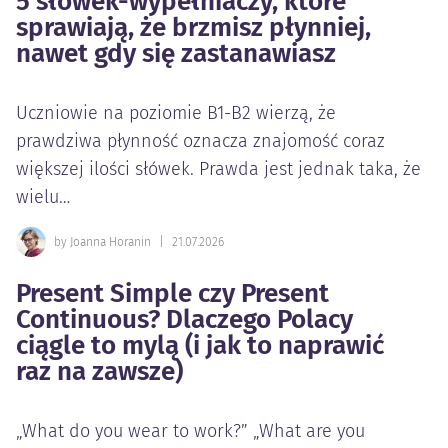
5 słówek-wypełniaczy, które
sprawiają, że brzmisz płynniej,
nawet gdy się zastanawiasz
Uczniowie na poziomie B1-B2 wierzą, że
prawdziwa płynność oznacza znajomość coraz
większej ilości słówek. Prawda jest jednak taka, że
wielu…
by Joanna Horanin
|
21.07.2026
Present Simple czy Present
Continuous? Dlaczego Polacy
ciągle to mylą (i jak to naprawić
raz na zawsze)
„What do you wear to work?” „What are you