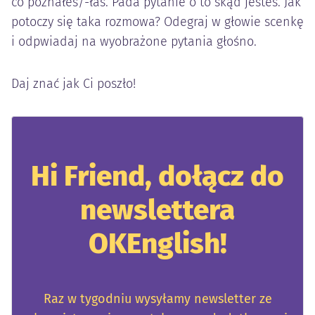
co poznałeś/-łaś. Pada pytanie o to skąd jesteś. Jak
potoczy się taka rozmowa? Odegraj w głowie scenkę
i odpwiadaj na wyobrażone pytania głośno.
Daj znać jak Ci poszło!
Hi Friend, dołącz do
newslettera
OKEnglish!
Raz w tygodniu wysyłamy newsletter ze