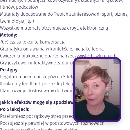
Bez nudnych podręczników! Używamy aktualnych artykułów,
filmów, podcastów
Materiały dopasowane do Twoich zainteresowań (sport, biznes,
technologia, itp.)
Wszystkie materiały otrzymujesz drogą elektroniczną
Metody:
70% czasu lekcji to konwersacja
Gramatyka omawiana w kontekście, nie jako teoria
Ćwiczenia praktyczne oparte na rzeczywistych sytuacjach
Gry językowe i interaktywne zadania
Postępy:
Regularna ocena postępów co 5 lekcji
Konkretny feedback po każdej lekcji
Plan rozwoju dostosowany do Twoich celów
Jakich efektów mogę się spodziewać?
Po 5 lekcjach:
Przełamiesz początkowy stres przed mówieniem
Poczujesz się pewniej w podstawowych rozmowach