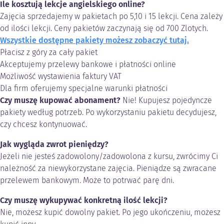
Ile kosztują lekcje angielskiego online?
Zajęcia sprzedajemy w pakietach po 5,10 i 15 lekcji. Cena zależy
od ilości lekcji. Ceny pakietów zaczynają się od 700 Zlotych.
Wszystkie dostępne pakiety możesz zobaczyć tutaj.
Płacisz z góry za cały pakiet
Akceptujemy przelewy bankowe i płatności online
Możliwość wystawienia faktury VAT
Dla firm oferujemy specjalne warunki płatności
Czy muszę kupować abonament?
Nie! Kupujesz pojedyncze
pakiety według potrzeb. Po wykorzystaniu pakietu decydujesz,
czy chcesz kontynuować.
Jak wygląda zwrot pieniędzy?
Jeżeli nie jesteś zadowolony/zadowolona z kursu, zwrócimy Ci
należność za niewykorzystane zajęcia. Pieniądze są zwracane
przelewem bankowym. Może to potrwać parę dni.
Czy muszę wykupywać konkretną ilość lekcji?
Nie, możesz kupić dowolny pakiet. Po jego ukończeniu, możesz