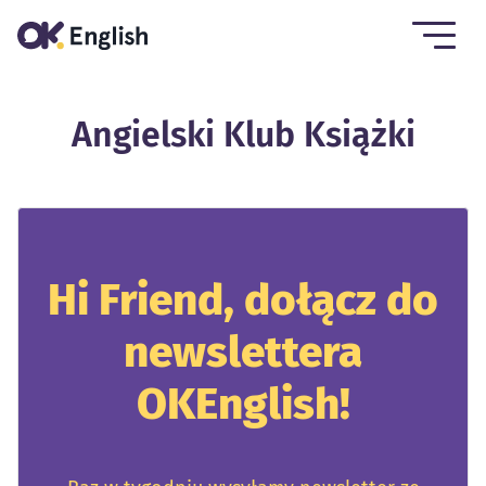
Angielski Klub Książki
Hi Friend, dołącz do
newslettera
OKEnglish!